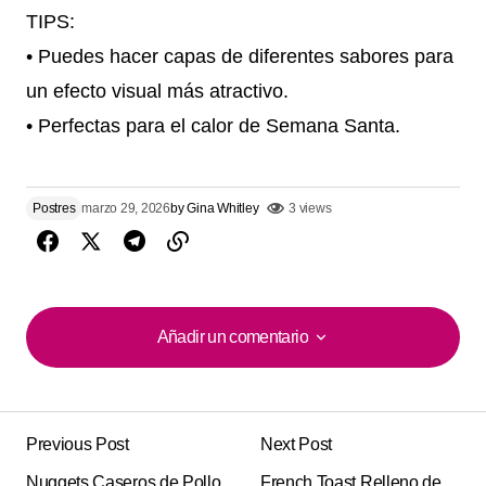
TIPS:
• Puedes hacer capas de diferentes sabores para
un efecto visual más atractivo.
• Perfectas para el calor de Semana Santa.
Postres
marzo 29, 2026
by
Gina Whitley
3 views
Añadir un comentario
Añadir un comentario
Previous Post
Next Post
Tu dirección de correo electrónico no será
Alternative:
Nuggets Caseros de Pollo
publicada.
Los campos obligatorios están
French Toast Relleno de