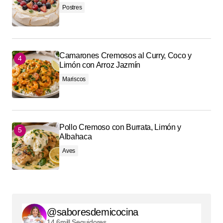
Postres
Camarones Cremosos al Curry, Coco y
Limón con Arroz Jazmín
Mariscos
Pollo Cremoso con Burrata, Limón y
Albahaca
Aves
@saboresdemicocina
14.6mill Seguidores