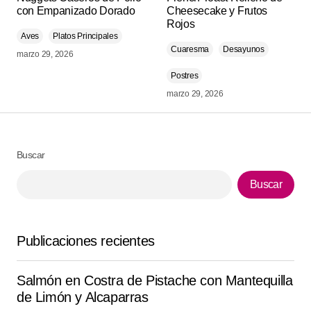
con Empanizado Dorado
Cheesecake y Frutos
marcados con
*
Rojos
Aves
Platos Principales
Cuaresma
Desayunos
Comment
*
marzo 29, 2026
Postres
marzo 29, 2026
Your Name
*
Buscar
Your E-mail
*
Buscar
Guarda mi nombre, correo electrónico y web en este
navegador para la próxima vez que comente.
Publicaciones recientes
Submit Comment
Salmón en Costra de Pistache con Mantequilla
de Limón y Alcaparras