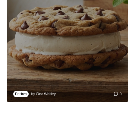
Postres
by
Gina Whitley
0