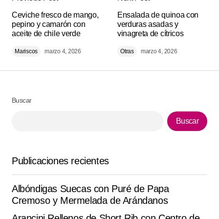
Tu dirección de correo electrónico no será
Alternative:
Ceviche fresco de mango,
publicada.
Los campos obligatorios están
Ensalada de quinoa con
pepino y camarón con
verduras asadas y
marcados con
*
aceite de chile verde
vinagreta de cítricos
Mariscos
marzo 4, 2026
Otras
marzo 4, 2026
Comment
*
Buscar
Your Name
*
Buscar
Your E-mail
*
Publicaciones recientes
Guarda mi nombre, correo electrónico y web en este
navegador para la próxima vez que comente.
Albóndigas Suecas con Puré de Papa
Cremoso y Mermelada de Arándanos
Submit Comment
Arancini Rellenos de Short Rib con Centro de