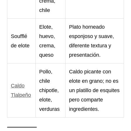
crema,
chile
Elote,
Plato horneado
Soufflé
huevo,
esponjoso y suave,
de elote
crema,
diferente textura y
queso
presentación.
Pollo,
Caldo picante con
chile
elote en grano; no es
Caldo
chipotle,
un platillo de esquites
Tlalpeño
elote,
pero comparte
verduras
ingredientes.