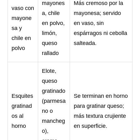
mayones
Más cremoso por la
vaso con
a, chile
mayonesa; servido
mayone
en polvo,
en vaso, sin
sa y
limón,
espárragos ni cebolla
chile en
queso
salteada.
polvo
rallado
Elote,
queso
gratinado
Esquites
Se terminan en horno
(parmesa
gratinad
para gratinar queso;
no o
os al
más textura crujiente
mancheg
horno
en superficie.
o),