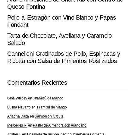
Queso Fontina
Pollo al Estragón con Vino Blanco y Papas
Fondant
Tarta de Chocolate, Avellana y Caramelo
Salado
Cannelloni Gratinados de Pollo, Espinacas y
Ricotta con Salsa de Pimientos Rostizados
Comentarios Recientes
Gina Whitley
en
Tiramisú de Mango
Luima Navarro
en
Tiramisú de Mango
Ariadna Daza
en
Salmón on Croute
Mercedes R.
en
Pastel de Almendra con Arandano
Tristan T.
en
Ensalada de quinoa, pepino, blueberries y menta