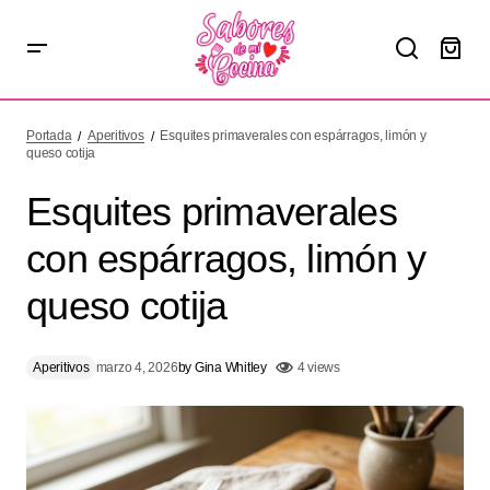
Esquites primaverales con espárragos, limón y queso
cotija
Portada
Aperitivos
Esquites primaverales con espárragos, limón y
queso cotija
Esquites primaverales
con espárragos, limón y
queso cotija
Aperitivos
marzo 4, 2026
by
Gina Whitley
4 views