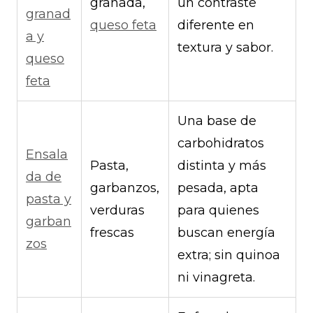
granada,
un contraste
granad
queso feta
diferente en
a y
textura y sabor.
queso
feta
Una base de
carbohidratos
Ensala
Pasta,
distinta y más
da de
garbanzos,
pesada, apta
pasta y
verduras
para quienes
garban
frescas
buscan energía
zos
extra; sin quinoa
ni vinagreta.