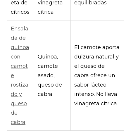
eta de
vinagreta
equilibradas.
cítricos
cítrica
Ensala
da de
quinoa
El camote aporta
con
Quinoa,
dulzura natural y
camot
camote
el queso de
e
asado,
cabra ofrece un
rostiza
queso de
sabor lácteo
do y
cabra
intenso. No lleva
queso
vinagreta cítrica.
de
cabra