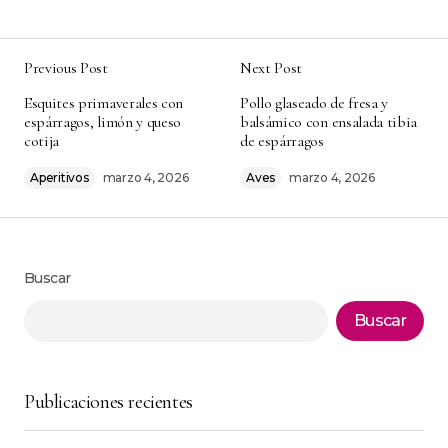
Previous Post
Next Post
Tu dirección de correo electrónico no será
Alternative:
Esquites primaverales con
Pollo glaseado de fresa y
publicada.
Los campos obligatorios están
espárragos, limón y queso
balsámico con ensalada tibia
marcados con
*
cotija
de espárragos
Aperitivos
marzo 4, 2026
Aves
marzo 4, 2026
Comment
*
Buscar
Your Name
*
Buscar
Your E-mail
*
Publicaciones recientes
Guarda mi nombre, correo electrónico y web
en este navegador para la próxima vez que