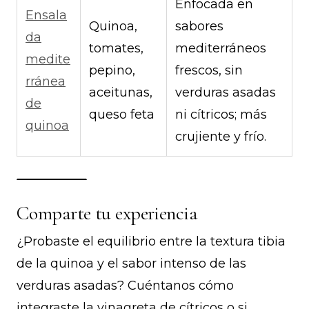
Enfocada en
Ensala
Quinoa,
sabores
da
tomates,
mediterráneos
medite
pepino,
frescos, sin
rránea
aceitunas,
verduras asadas
de
queso feta
ni cítricos; más
quinoa
crujiente y frío.
Comparte tu experiencia
¿Probaste el equilibrio entre la textura tibia
de la quinoa y el sabor intenso de las
verduras asadas? Cuéntanos cómo
integraste la vinagreta de cítricos o si