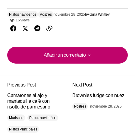
Platos navideños
Postres
noviembre 28, 2025
by
Gina Whitley
16 views
Añadir un comentario
Añadir un comentario
Previous Post
Next Post
Tu dirección de correo electrónico no será
Alternative:
Camarones al ajo y
publicada.
Los campos obligatorios están
Brownies fudge con nuez
mantequilla café con
marcados con
*
risotto de parmesano
Postres
noviembre 28, 2025
Mariscos
Platos navideños
Comment
*
Platos Principales