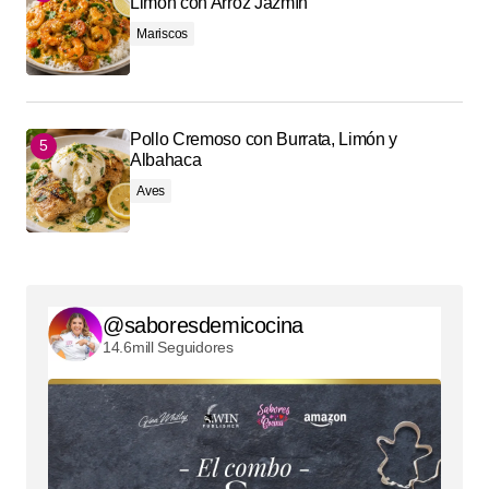
Limón con Arroz Jazmín
Mariscos
Pollo Cremoso con Burrata, Limón y
Albahaca
Aves
@saboresdemicocina
14.6mill Seguidores