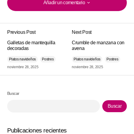
Añadir un comentario
Añadir un comentario
Previous Post
Next Post
Tu dirección de correo electrónico no será
Alternative:
Galletas de mantequilla
publicada.
Los campos obligatorios están
Crumble de manzana con
decoradas
avena
marcados con
*
Platos navideños
Postres
Platos navideños
Postres
Comment
*
noviembre 28, 2025
noviembre 28, 2025
Buscar
Your Name
*
Buscar
Your E-mail
*
Publicaciones recientes