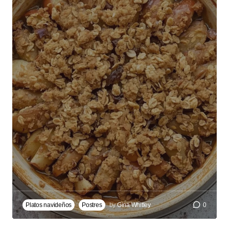
Platos navideños
Postres
by
Gina Whitley
0