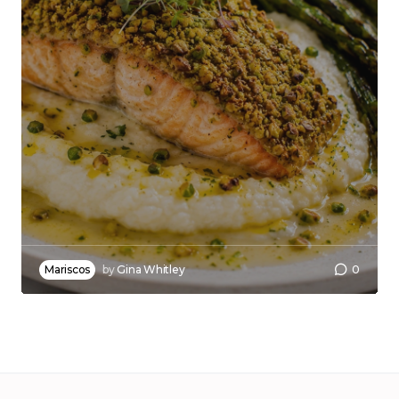
Mariscos
by
Gina Whitley
0