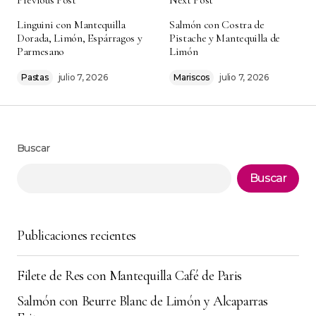
Tu dirección de correo electrónico no será
Alternative:
Linguini con Mantequilla
Salmón con Costra de
publicada.
Los campos obligatorios están
Dorada, Limón, Espárragos y
Pistache y Mantequilla de
marcados con
*
Parmesano
Limón
Pastas
julio 7, 2026
Mariscos
julio 7, 2026
Comment
*
Buscar
Your Name
*
Buscar
Your E-mail
*
Publicaciones recientes
Guarda mi nombre, correo electrónico y web
en este navegador para la próxima vez que
comente.
Filete de Res con Mantequilla Café de Paris
Salmón con Beurre Blanc de Limón y Alcaparras
Submit Comment