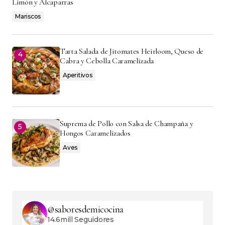
Limón y Alcaparras
Mariscos
Tarta Salada de Jitomates Heirloom, Queso de
Cabra y Cebolla Caramelizada
Aperitivos
Suprema de Pollo con Salsa de Champaña y
Hongos Caramelizados
Aves
@saboresdemicocina
14.6mill Seguidores