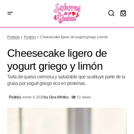
Cheesecake ligero de yogurt griego y limón
Portada
Postres
Cheesecake ligero de yogurt griego y limón
Cheesecake ligero de
yogurt griego y limón
Tarta de queso cremosa y saludable que sustituye parte de la
grasa por yogurt griego rico en proteínas.
Postres
enero 4, 2026
by
Gina Whitley
51 views