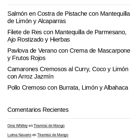
Guarda mi nombre, correo electrónico y web en este
Salmón en Costra de Pistache con Mantequilla
navegador para la próxima vez que comente.
de Limón y Alcaparras
Filete de Res con Mantequilla de Parmesano,
Submit Comment
Ajo Rostizado y Hierbas
Pavlova de Verano con Crema de Mascarpone
y Frutos Rojos
Camarones Cremosos al Curry, Coco y Limón
con Arroz Jazmín
Pollo Cremoso con Burrata, Limón y Albahaca
Comentarios Recientes
Gina Whitley
en
Tiramisú de Mango
Luima Navarro
en
Tiramisú de Mango