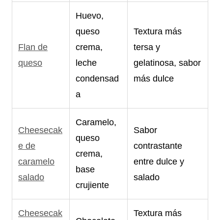
Huevo,
queso
Textura más
Flan de
crema,
tersa y
queso
leche
gelatinosa, sabor
condensad
más dulce
a
Caramelo,
Cheesecak
Sabor
queso
e de
contrastante
crema,
caramelo
entre dulce y
base
salado
salado
crujiente
Cheesecak
Textura más