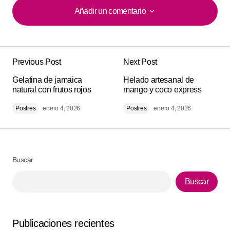
Añadir un comentario
Añadir un comentario
Previous Post
Next Post
Tu dirección de correo electrónico no será
Alternative:
Gelatina de jamaica
publicada.
Los campos obligatorios están
Helado artesanal de
natural con frutos rojos
mango y coco express
marcados con
*
Postres
enero 4, 2026
Postres
enero 4, 2026
Comment
*
Buscar
Buscar
Your Name
*
Your E-mail
*
Publicaciones recientes