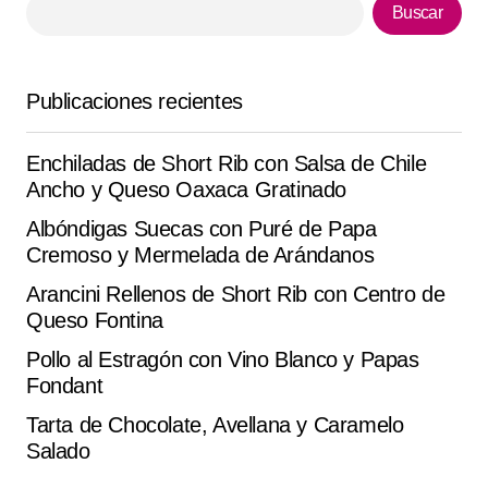
Buscar
Your E-mail
*
Guarda mi nombre, correo electrónico y web en este
Publicaciones recientes
navegador para la próxima vez que comente.
Enchiladas de Short Rib con Salsa de Chile
Submit Comment
Ancho y Queso Oaxaca Gratinado
Albóndigas Suecas con Puré de Papa
Cremoso y Mermelada de Arándanos
Arancini Rellenos de Short Rib con Centro de
Queso Fontina
Pollo al Estragón con Vino Blanco y Papas
Fondant
Tarta de Chocolate, Avellana y Caramelo
Salado