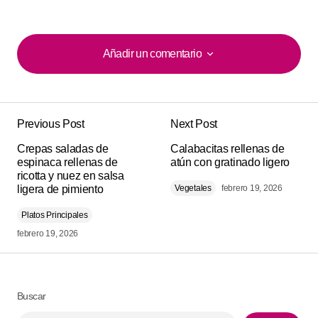
Añadir un comentario
Añadir un comentario
Previous Post
Next Post
Tu dirección de correo electrónico no será
Alternative:
Crepas saladas de
publicada.
Los campos obligatorios están
Calabacitas rellenas de
espinaca rellenas de
atún con gratinado ligero
marcados con
*
ricotta y nuez en salsa
ligera de pimiento
Vegetales
febrero 19, 2026
Comment
*
Platos Principales
febrero 19, 2026
Your Name
*
Buscar