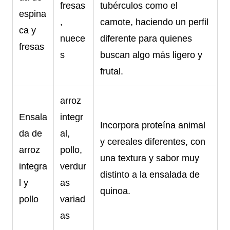
fresas
tubérculos como el
espina
,
camote, haciendo un perfil
ca y
nuece
diferente para quienes
fresas
s
buscan algo más ligero y
frutal.
arroz
Ensala
integr
Incorpora proteína animal
da de
al,
y cereales diferentes, con
arroz
pollo,
una textura y sabor muy
integra
verdur
distinto a la ensalada de
l y
as
quinoa.
pollo
variad
as