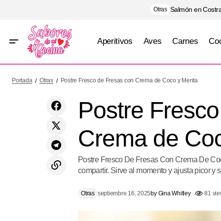
Salmón en Costra
Otras
Aperitivos
Aves
Carnes
Coc
Rollitos de Jamón Serrano con Mango y
Otr
Portada
Otras
Postre Fresco de Fresas con Crema de Coco y Menta
Rúcula
Postre Fresco
Crema de Coc
Postre Fresco De Fresas Con Crema De Coco
compartir. Sirve al momento y ajusta picor y s
Otras
septiembre 16, 2025
by
Gina Whitley
81 vi