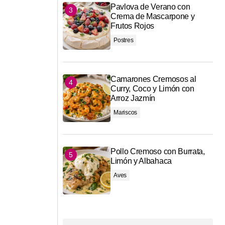
Pavlova de Verano con
Crema de Mascarpone y
Frutos Rojos
Postres
Camarones Cremosos al
Curry, Coco y Limón con
Arroz Jazmín
Mariscos
Pollo Cremoso con Burrata,
Limón y Albahaca
Aves