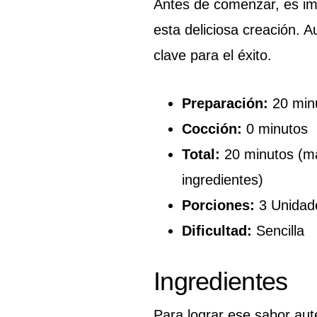
Antes de comenzar, es imp
esta deliciosa creación. A
clave para el éxito.
Preparación:
20 min
Cocción:
0 minutos
Total:
20 minutos (má
ingredientes)
Porciones:
3 Unidad
Dificultad:
Sencilla
Ingredientes
Para lograr ese sabor aut