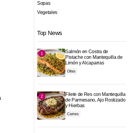
Sopas
Vegetales
Top News
Salmón en Costra de
Pistache con Mantequilla de
Limón y Alcaparras
Otras
Filete de Res con Mantequilla
a
de Parmesano, Ajo Rostizado
y Hierbas
Carnes