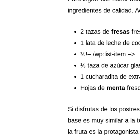
ingredientes de calidad. Aq
2 tazas de
fresas
fre
1 lata de leche de co
½!– /wp:list-item –>
⅓ taza de azúcar gla
1 cucharadita de extra
Hojas de
menta
fresc
Si disfrutas de los postre
base es muy similar a la 
la fruta es la protagonista 