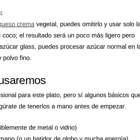
:
queso crema
vegetal, puedes omitirlo y usar solo l
e coco; el resultado será un poco más ligero pero
s azúcar glass, puedes procesar azúcar normal en l
 polvo fino.
 usaremos
sional para este plato, pero sí algunos básicos qu
segúrate de tenerlos a mano antes de empezar.
iblemente de metal o vidrio)
e mano (o un batidor de globo y mucha energía)