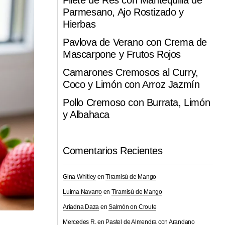
Filete de Res con Mantequilla de
Parmesano, Ajo Rostizado y
Hierbas
Pavlova de Verano con Crema de
Mascarpone y Frutos Rojos
Camarones Cremosos al Curry,
Coco y Limón con Arroz Jazmín
Pollo Cremoso con Burrata, Limón
y Albahaca
Comentarios Recientes
Gina Whitley
en
Tiramisú de Mango
Luima Navarro
en
Tiramisú de Mango
Ariadna Daza
en
Salmón on Croute
Mercedes R.
en
Pastel de Almendra con Arandano