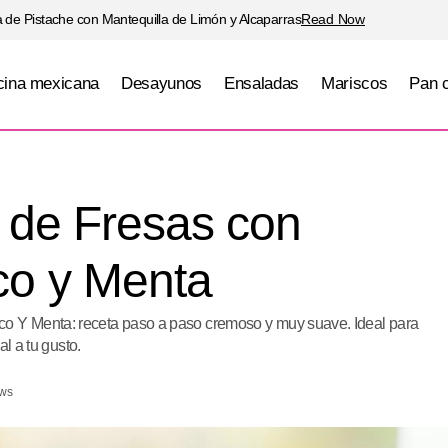
 de Pistache con Mantequilla de Limón y Alcaparras
Read Now
ina mexicana
Desayunos
Ensaladas
Mariscos
Pan 
Postre Fresco de Fresas con Crema de Coco y Me
as
 de Fresas con
o y Menta
 Y Menta: receta paso a paso cremoso y muy suave. Ideal para
al a tu gusto.
ews