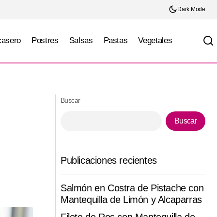
Dark Mode
casero
Postres
Salsas
Pastas
Vegetales
Pasta Fría de Farfalle con Pesto de
nta
Espinaca y Nuez
Buscar
Buscar
Publicaciones recientes
Salmón en Costra de Pistache con
Mantequilla de Limón y Alcaparras