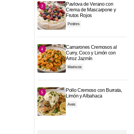
Pavlova de Verano con
Crema de Mascarpone y
Frutos Rojos
Postres
Camarones Cremosos al
Curry, Coco y Limón con
Arroz Jazmín
Mariscos
Pollo Cremoso con Burrata,
Limón y Albahaca
Aves