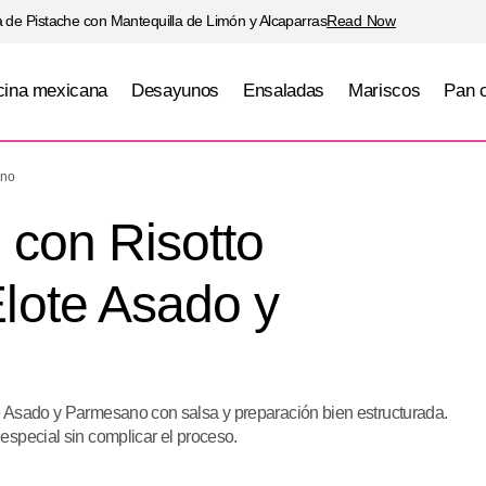
 de Pistache con Mantequilla de Limón y Alcaparras
Read Now
ina mexicana
Desayunos
Ensaladas
Mariscos
Pan 
lo al Limón con Risotto Cremoso de Elote Asado y 
ano
 con Risotto
lote Asado y
e Asado y Parmesano con salsa y preparación bien estructurada.
especial sin complicar el proceso.