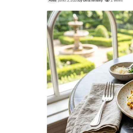
Aves
junio 5, 2026
by
Gina Whitley
2 views