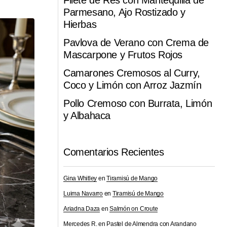
Filete de Res con Mantequilla de
Parmesano, Ajo Rostizado y
Hierbas
Pavlova de Verano con Crema de
Mascarpone y Frutos Rojos
Camarones Cremosos al Curry,
Coco y Limón con Arroz Jazmín
Pollo Cremoso con Burrata, Limón
y Albahaca
Comentarios Recientes
Gina Whitley
en
Tiramisú de Mango
Luima Navarro
en
Tiramisú de Mango
Ariadna Daza
en
Salmón on Croute
Mercedes R.
en
Pastel de Almendra con Arandano