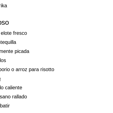
rika
oso
elote fresco
equilla
amente picada
dos
orio o arroz para risotto
o
lo caliente
sano rallado
batir