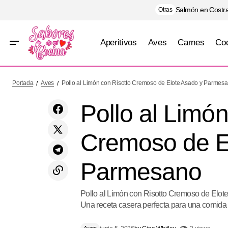
Salmón en Costra
Otras
Aperitivos
Aves
Carnes
Coc
Camarones Cremosos al Coco y Curry
Pol
Aves
Portada
Aves
Pollo al Limón con Risotto Cremoso de Elote Asado y Parmes
Rojo
Pollo al Limón
Cremoso de E
Parmesano
Pollo al Limón con Risotto Cremoso de Elot
Una receta casera perfecta para una comida 