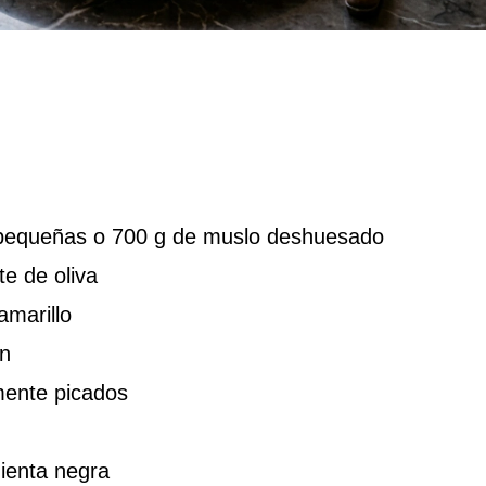
 pequeñas o 700 g de muslo deshuesado
e de oliva
amarillo
ón
mente picados
ienta negra