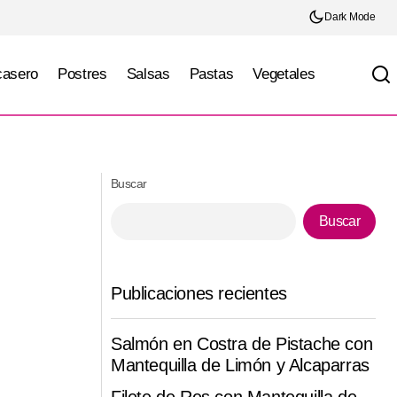
Dark Mode
casero
Postres
Salsas
Pastas
Vegetales
Albóndigas de Ribeye en Salsa de Vino
Parmesano
Tinto y Champiñones
Buscar
Buscar
Publicaciones recientes
Salmón en Costra de Pistache con
Mantequilla de Limón y Alcaparras