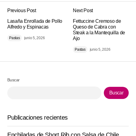
Previous Post
Next Post
Tu dirección de correo electrónico no será
Alternative:
Lasaña Enrollada de Pollo
publicada.
Los campos obligatorios están
Fettuccine Cremoso de
Alfredo y Espinacas
Queso de Cabra con
marcados con
*
Steak a la Mantequilla de
Pastas
junio 5, 2026
Ajo
Comment
*
Pastas
junio 5, 2026
Buscar
Your Name
*
Buscar
Your E-mail
*
Publicaciones recientes
Guarda mi nombre, correo electrónico y web en este
navegador para la próxima vez que comente.
Enchiladas de Short Rib con Salsa de Chile