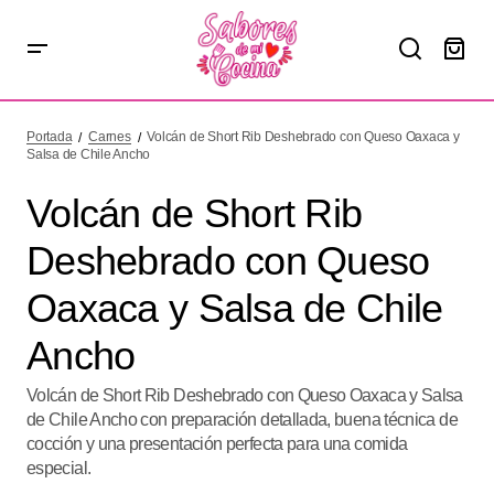
Volcán de Short Rib Deshebrado con Queso Oaxaca y
Salsa de Chile Ancho
Portada
Carnes
Volcán de Short Rib Deshebrado con Queso Oaxaca y
Salsa de Chile Ancho
Volcán de Short Rib
Deshebrado con Queso
Oaxaca y Salsa de Chile
Ancho
Volcán de Short Rib Deshebrado con Queso Oaxaca y Salsa
de Chile Ancho con preparación detallada, buena técnica de
cocción y una presentación perfecta para una comida
especial.