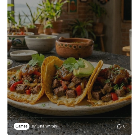
Carnes
by
Gina Whitley
0