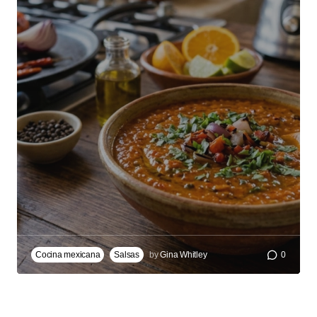
Cocina mexicana
Salsas
by
Gina Whitley
0