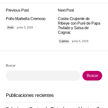
Previous Post
Next Post
Tu dirección de correo electrónico no será
Alternative:
Pollo Marbella Cremoso
publicada.
Los campos obligatorios están
Costra Crujiente de
Ribeye con Puré de Papa
marcados con
*
Aves
junio 5, 2026
Trufado y Salsa de
Cognac
Comment
*
Carnes
junio 5, 2026
Buscar
Your Name
*
Buscar
Your E-mail
*
Publicaciones recientes
Guarda mi nombre, correo electrónico y web en este
navegador para la próxima vez que comente.