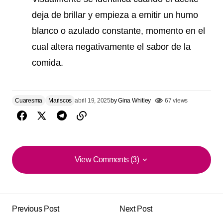
deja de brillar y empieza a emitir un humo
blanco o azulado constante, momento en el
cual altera negativamente el sabor de la
comida.
Cuaresma
Mariscos
abril 19, 2025
by
Gina Whitley
67 views
View Comments (3)
View Comments (3)
La combinación de sabores me encantó esta de
‘Camarones al Coco’.
Previous Post
Next Post