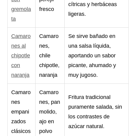
cítricas y herbáceas
gremola
fresco
ligeras.
ta
Camaro
Camaro
Se sirve bañado en
nes al
nes,
una salsa líquida,
chipotle
chile
aportando un sabor
con
chipotle,
picante, ahumado y
naranja
naranja
muy jugoso.
Camaro
Camaro
Fritura tradicional
nes
nes, pan
puramente salada, sin
empani
molido,
los contrastes de
zados
ajo en
azúcar natural.
clásicos
polvo