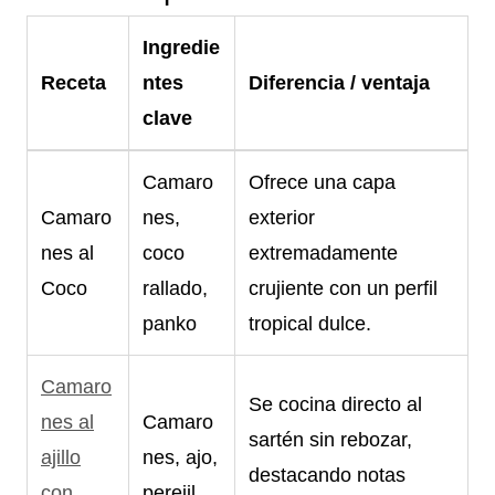
Ingredie
Receta
ntes
Diferencia / ventaja
clave
Camaro
Ofrece una capa
Camaro
nes,
exterior
nes al
coco
extremadamente
Coco
rallado,
crujiente con un perfil
panko
tropical dulce.
Camaro
Se cocina directo al
nes al
Camaro
sartén sin rebozar,
ajillo
nes, ajo,
destacando notas
con
perejil