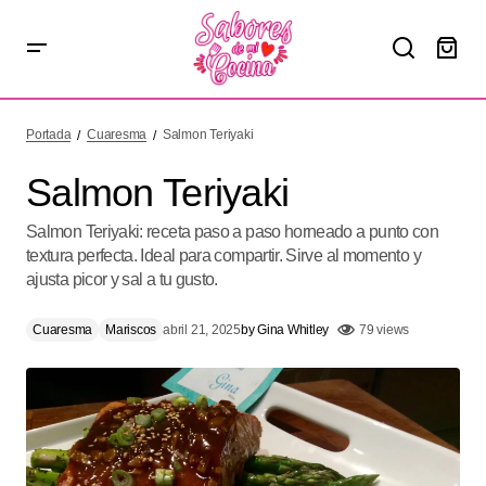
Salmon Teriyaki
Portada
Cuaresma
Salmon Teriyaki
Salmon Teriyaki
Salmon Teriyaki: receta paso a paso horneado a punto con
textura perfecta. Ideal para compartir. Sirve al momento y
ajusta picor y sal a tu gusto.
Cuaresma
Mariscos
abril 21, 2025
by
Gina Whitley
79 views