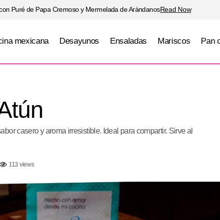
 con Puré de Papa Cremoso y Mermelada de Arándanos
Read Now
ina mexicana
Desayunos
Ensaladas
Mariscos
Pan 
Carpaccio de Atún
Ensaladas
Mariscos
Atún
or casero y aroma irresistible. Ideal para compartir. Sirve al
113 views