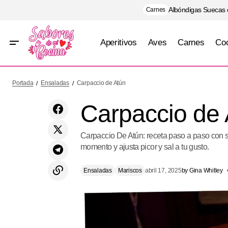
Albóndigas Suecas
Carnes
Aperitivos
Aves
Carnes
Coc
Risotto de camarones y espárragos
Portada
Ensaladas
Carpaccio de Atún
Carpaccio de 
Carpaccio De Atún: receta paso a paso con sab
momento y ajusta picor y sal a tu gusto.
Ensaladas
Mariscos
abril 17, 2025
by
Gina Whitley