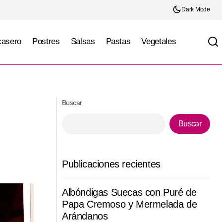
Dark Mode
casero
Postres
Salsas
Pastas
Vegetales
Muffins de Queso con fresas
Buscar
Buscar
Publicaciones recientes
Albóndigas Suecas con Puré de
Papa Cremoso y Mermelada de
Arándanos