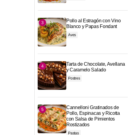
Pollo al Estragón con Vino
Blanco y Papas Fondant
Aves
Tarta de Chocolate, Avellana
y Caramelo Salado
Postres
Cannelloni Gratinados de
Pollo, Espinacas y Ricotta
con Salsa de Pimientos
Rostizados
Pastas