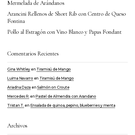
Mermelada de Arándanos
Responder
Arancini Rellenos de Short Rib con Centro de Queso
Fontina
Pollo al Estragón con Vino Blanco y Papas Fondant
Tu dirección de correo electrónico no será
Alternative:
publicada.
Los campos obligatorios están
Comentarios Recientes
marcados con
*
Gina Whitley
en
Tiramisú de Mango
Comment
*
Luima Navarro
en
Tiramisú de Mango
Ariadna Daza
en
Salmón on Croute
Mercedes R.
en
Pastel de Almendra con Arandano
Tristan T.
en
Ensalada de quinoa, pepino, blueberries y menta
Your Name
*
Archivos
Your E-mail
*