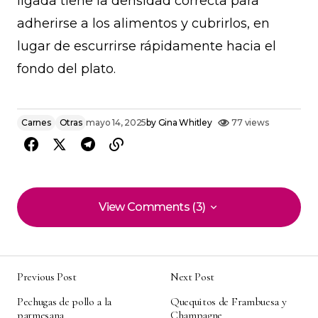
ligada tiene la densidad correcta para
adherirse a los alimentos y cubrirlos, en
lugar de escurrirse rápidamente hacia el
fondo del plato.
Carnes
Otras
mayo 14, 2025
by
Gina Whitley
77 views
View Comments (3)
View Comments (3)
Textura y sabor impecables esta de
‘Medallones de Puerco en Salsa de
Previous Post
Next Post
Champiñones’. le agregué un toque de
Pechugas de pollo a la
Quequitos de Frambuesa y
limón y quedó de lujo.
parmesana
Champagne