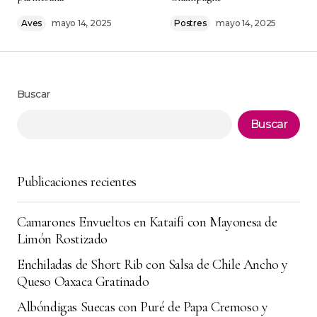
Steven M.
Aves
mayo 14, 2025
Postres
mayo 14, 2025
agosto 24, 2025 at 7:19 pm
Responder
Buscar
¡Qué delicia! . me ahorró tiempo y quedó
Buscar
delicioso.
Thales N.
septiembre 12, 2025 at 11:36 am
Publicaciones recientes
Responder
Camarones Envueltos en Kataifi con Mayonesa de
Limón Rostizado
Se ve increíble
. la llevé a una reunión y
voló de la mesa. me encantó cómo combina
Enchiladas de Short Rib con Salsa de Chile Ancho y
con pimienta recién molida.
Queso Oaxaca Gratinado
Giovanni B.
Albóndigas Suecas con Puré de Papa Cremoso y
septiembre 23, 2025 at 8:41 pm