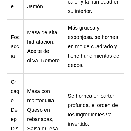
calor y la humedad en
e
Jamón
su interior.
Más gruesa y
Masa de alta
Foc
esponjosa, se hornea
hidratación,
acc
en molde cuadrado y
Aceite de
ia
tiene hundimientos de
oliva, Romero
dedos.
Chi
cag
Masa con
Se hornea en sartén
o
mantequilla,
profunda, el orden de
De
Queso en
los ingredientes va
ep
rebanadas,
invertido.
Dis
Salsa gruesa