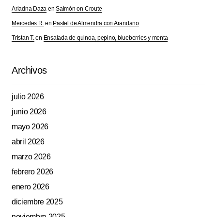
Ariadna Daza
en
Salmón on Croute
Mercedes R.
en
Pastel de Almendra con Arandano
Your E-mail
*
Tristan T.
en
Ensalada de quinoa, pepino, blueberries y menta
Guarda mi nombre, correo electrónico y web en este
navegador para la próxima vez que comente.
Archivos
Submit Comment
julio 2026
junio 2026
mayo 2026
abril 2026
marzo 2026
febrero 2026
enero 2026
diciembre 2025
noviembre 2025