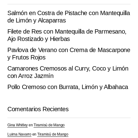
Quedó mejor de lo que esperaba esta de ‘Pizza’ .
Salmón en Costra de Pistache con Mantequilla
Aurore Aubry
de Limón y Alcaparras
octubre 14, 2025 at 7:45 pm
Filete de Res con Mantequilla de Parmesano,
Responder
Ajo Rostizado y Hierbas
Pavlova de Verano con Crema de Mascarpone
y Frutos Rojos
Camarones Cremosos al Curry, Coco y Limón
Tu dirección de correo electrónico no será
Alternative:
publicada.
Los campos obligatorios están
con Arroz Jazmín
marcados con
*
Pollo Cremoso con Burrata, Limón y Albahaca
Comment
*
Comentarios Recientes
Gina Whitley
en
Tiramisú de Mango
Luima Navarro
en
Tiramisú de Mango
Your Name
*