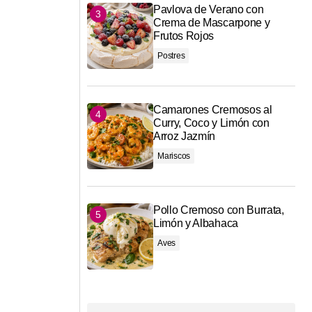
Pavlova de Verano con
Crema de Mascarpone y
Frutos Rojos
Postres
Camarones Cremosos al
Curry, Coco y Limón con
Arroz Jazmín
Mariscos
Pollo Cremoso con Burrata,
Limón y Albahaca
Aves