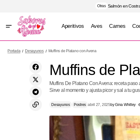
Salmón en Costra
Otras
Aperitivos
Aves
Carnes
Coc
Rollitos de Col rellenos al eneldo
Portada
Desayunos
Muffins de Platano con Avena
Muffins de Pl
Muffins De Platano Con Avena: receta paso a 
Sirve al momento y ajusta picor y sal a tu gus
Desayunos
Postres
abril 27, 2025
by
Gina Whitley