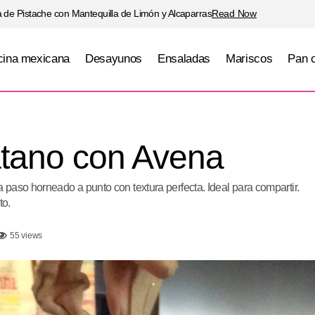
 de Pistache con Mantequilla de Limón y Alcaparras
Read Now
ina mexicana
Desayunos
Ensaladas
Mariscos
Pan 
Muffins de Platano con Avena
Desayunos
Postres
atano con Avena
paso horneado a punto con textura perfecta. Ideal para compartir.
to.
55 views