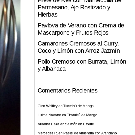
Filete de Res con Mantequilla de
Parmesano, Ajo Rostizado y
Hierbas
Pavlova de Verano con Crema de
Mascarpone y Frutos Rojos
Camarones Cremosos al Curry,
Coco y Limón con Arroz Jazmín
Pollo Cremoso con Burrata, Limón
y Albahaca
Comentarios Recientes
Gina Whitley
en
Tiramisú de Mango
Luima Navarro
en
Tiramisú de Mango
Ariadna Daza
en
Salmón on Croute
Mercedes R.
en
Pastel de Almendra con Arandano