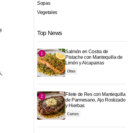
Sopas
Vegetales
e
Top News
Salmón en Costra de
Pistache con Mantequilla de
Limón y Alcaparras
Otras
,
Filete de Res con Mantequilla
de Parmesano, Ajo Rostizado
y Hierbas
Carnes